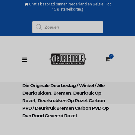
Gratis bezorgd binnen Nederland en België. Tot
15% staffelkorting
Producten
zoeken
0
Die Originale Deurbeslag
/
Winkel
/
Alle
Deurkrukken
,
Bremen
,
Deurkruk Op
Rozet
,
Deurkrukken Op Rozet Carbon
PVD
/
Deurkruk Bremen Carbon PVD Op
Dun Rond Geveerd Rozet