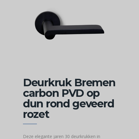
Deurkruk Bremen
carbon PVD op
dun rond geveerd
rozet
Deze elegante jaren 30 deurkrukken in