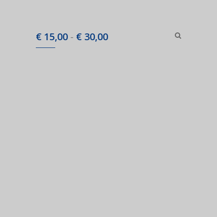
Prijsklasse:
€
15,00
-
€
30,00
€ 15,00
tot
€ 30,00