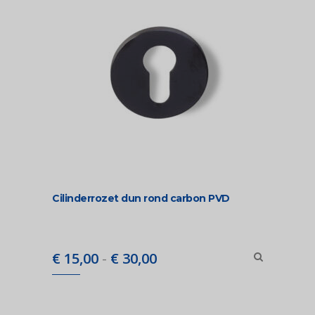
Cilinderrozet dun rond carbon PVD
Prijsklasse:
€
15,00
-
€
30,00
€ 15,00
tot
€ 30,00