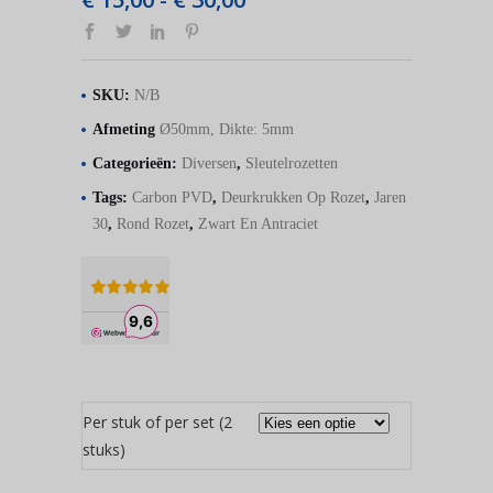
-
€ 15,00
tot
€ 30,00
SKU:
N/B
Afmeting
Ø50mm, Dikte: 5mm
Categorieën:
Diversen
,
Sleutelrozetten
Tags:
Carbon PVD
,
Deurkrukken Op Rozet
,
Jaren
30
,
Rond Rozet
,
Zwart En Antraciet
Per stuk of per set (2
stuks)