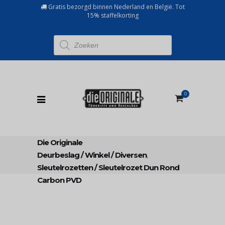
Gratis bezorgd binnen Nederland en België. Tot
15% staffelkorting
Producten
zoeken
0
Die Originale
Deurbeslag
/
Winkel
/
Diversen
,
Sleutelrozetten
/
Sleutelrozet Dun Rond
Carbon PVD