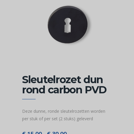
Sleutelrozet dun
rond carbon PVD
Deze dunne, ronde sleutelrozetten worden
per stuk of per set (2 stuks) geleverd
€
15,00
€
30,00
Prijsklasse: