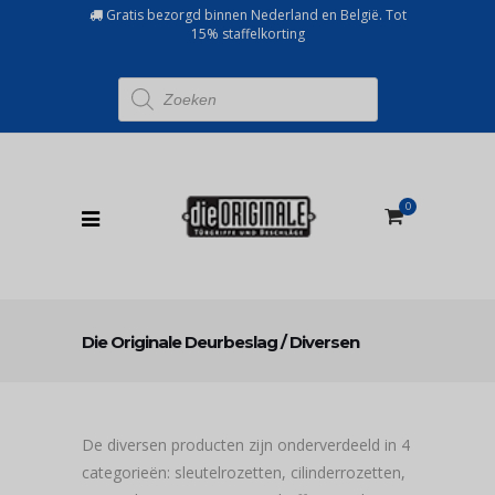
Gratis bezorgd binnen Nederland en België. Tot
15% staffelkorting
Producten
zoeken
0
Die Originale Deurbeslag
/
Diversen
De diversen producten zijn onderverdeeld in 4
categorieën: sleutelrozetten, cilinderrozetten,