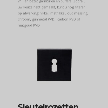
vrij- en bezet garnituren en buffers. Zodra u
uw keuze hebt gemaakt, kunt u nog filteren
op afwerking: nikkel, matnikkel, oud messing,
chroom, gunmetal PVD, carbon PVD of
matgoud PVD.
Sleutelrozetten