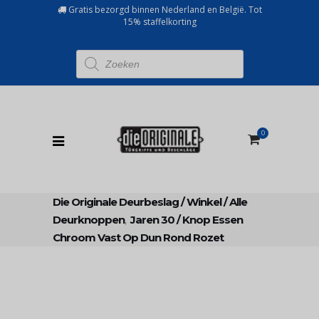
Gratis bezorgd binnen Nederland en België. Tot
15% staffelkorting
Producten
zoeken
0
Die Originale Deurbeslag
/
Winkel
/
Alle
Deurknoppen
,
Jaren 30
/
Knop Essen
Chroom Vast Op Dun Rond Rozet