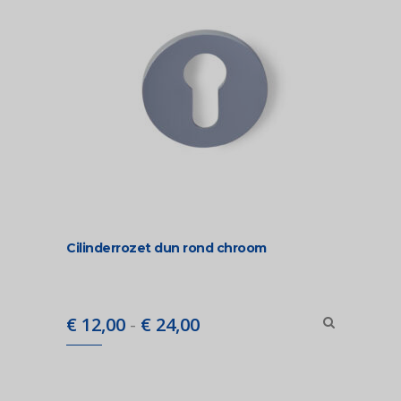
Cilinderrozet dun rond chroom
Prijsklasse:
€
12,00
-
€
24,00
€ 12,00
tot
€ 24,00