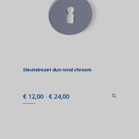
Sleutelrozet dun rond chroom
Prijsklasse:
€
12,00
-
€
24,00
€ 12,00
tot
€ 24,00