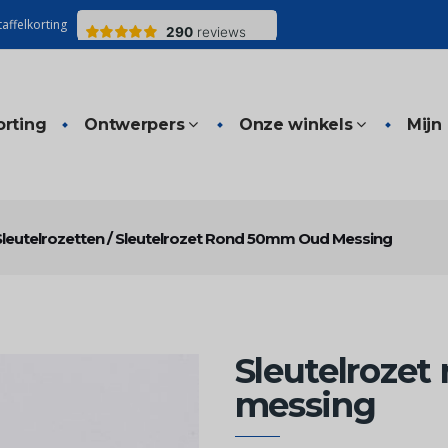
affelkorting
orting
Ontwerpers
Onze winkels
Mijn
Sleutelrozetten
/
Sleutelrozet Rond 50mm Oud Messing
Sleutelroze
messing