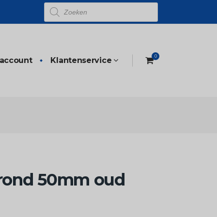
Producten
zoeken
0
 account
Klantenservice
t rond 50mm oud