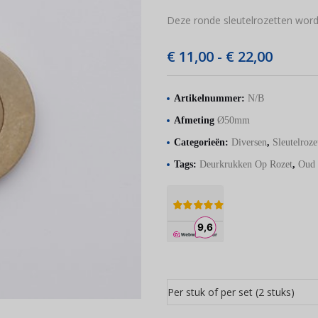
Deze ronde sleutelrozetten worde
€
11,00
€
22,00
Prijskla
-
€ 11,00
tot
Artikelnummer:
N/B
€ 22,00
Afmeting
Ø50mm
Categorieën:
Diversen
,
Sleutelroze
Tags:
Deurkrukken Op Rozet
,
Oud 
Per stuk of per set (2 stuks)