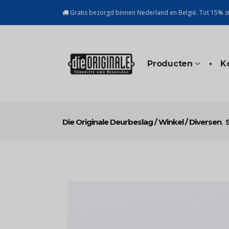
Gratis bezorgd binnen Nederland en België. Tot 15% st
Producten
K
Die Originale Deurbeslag
/
Winkel
/
Diversen
,