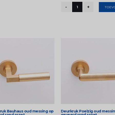
TOEV
ruk Bauhaus oud messing op
Deurkruk Poelzig oud messi
rd rond rozet
geveerd rond rozet