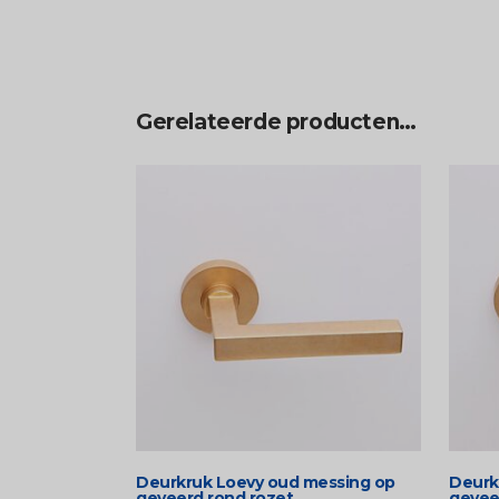
Gerelateerde producten…
Deurkruk Loevy oud messing op
Deurk
geveerd rond rozet
gevee