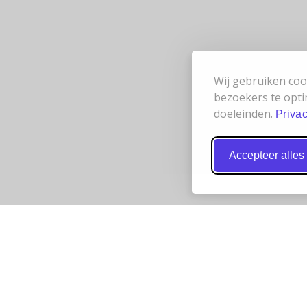
Wij gebruiken coo
bezoekers te opti
doeleinden.
Privac
Accepteer alles
 werken samen
Bereikbaarheid
t
Wij zijn telefonisch bereikbaar va