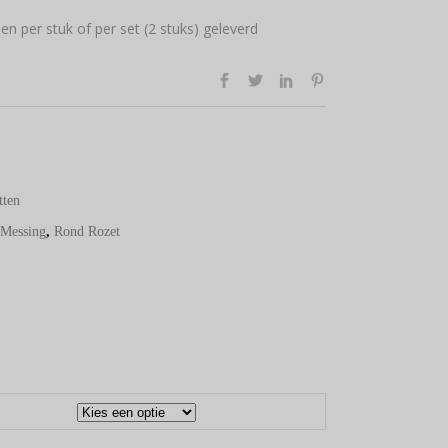
n per stuk of per set (2 stuks) geleverd
sse:
tten
Messing
,
Rond Rozet