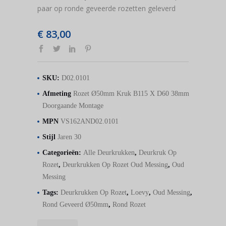
paar op ronde geveerde rozetten geleverd
€
83,00
SKU:
D02.0101
Afmeting
Rozet Ø50mm Kruk B115 X D60 38mm
Doorgaande Montage
MPN
VS162AND02.0101
Stijl
Jaren 30
Categorieën:
Alle Deurkrukken
,
Deurkruk Op
Rozet
,
Deurkrukken Op Rozet Oud Messing
,
Oud
Messing
Tags:
Deurkrukken Op Rozet
,
Loevy
,
Oud Messing
,
Rond Geveerd Ø50mm
,
Rond Rozet