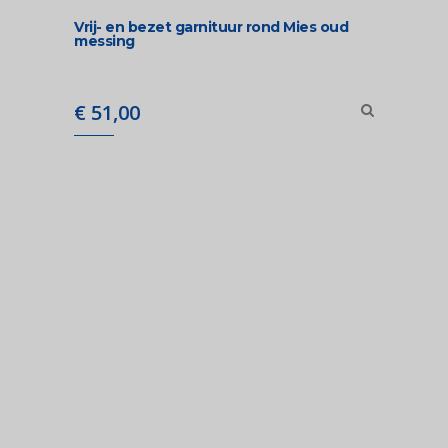
Vrij- en bezet garnituur rond Mies oud
messing
€
51,00