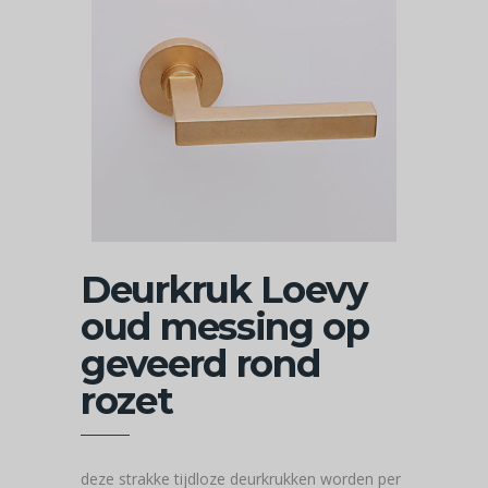
Deurkruk Loevy
oud messing op
geveerd rond
rozet
deze strakke tijdloze deurkrukken worden per