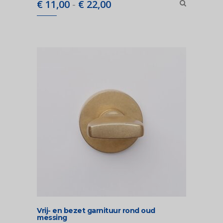
Prijsklasse:
€
11,00
-
€
22,00
€ 11,00
tot
€ 22,00
Vrij- en bezet garnituur rond oud
messing