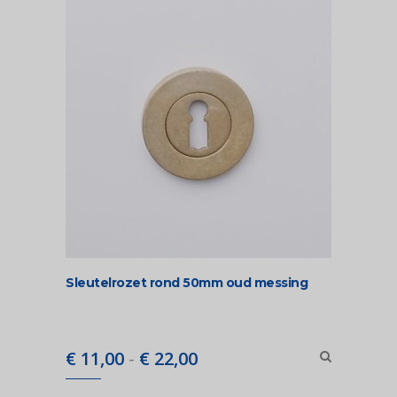
Sleutelrozet rond 50mm oud messing
Prijsklasse:
€
11,00
-
€
22,00
€ 11,00
tot