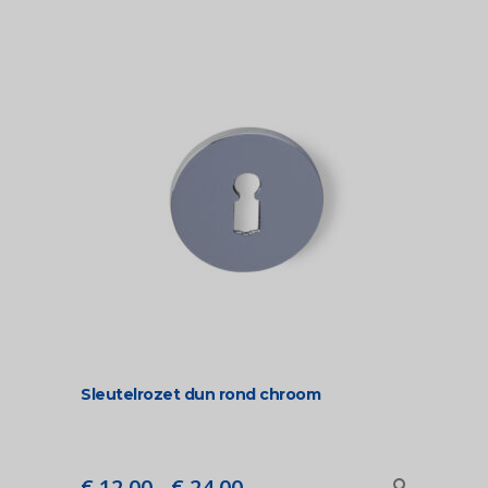
€ 24,00
Sleutelrozet dun rond chroom
Prijsklasse:
€
12,00
-
€
24,00