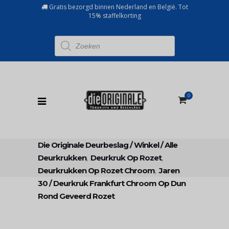
Gratis bezorgd binnen Nederland en België. Tot
15% staffelkorting
Producten
zoeken
0
Die Originale Deurbeslag
/
Winkel
/
Alle
Deurkrukken
,
Deurkruk Op Rozet
,
Deurkrukken Op Rozet Chroom
,
Jaren
30
/
Deurkruk Frankfurt Chroom Op Dun
Rond Geveerd Rozet