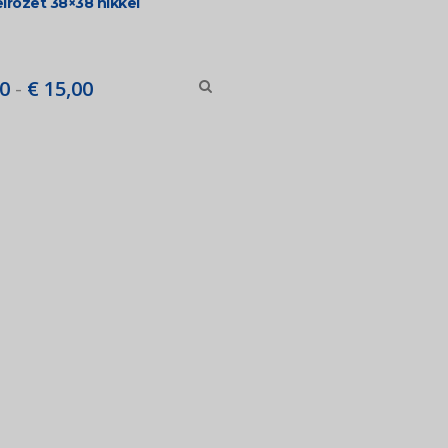
lrozet 38×38 nikkel
Prijsklasse:
0
-
€
15,00
€ 7,50
tot
€ 15,00