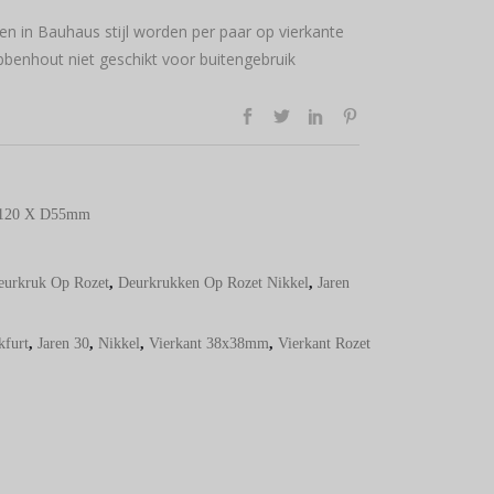
en in Bauhaus stijl worden per paar op vierkante
bbenhout niet geschikt voor buitengebruik
B120 X D55mm
eurkruk Op Rozet
,
Deurkrukken Op Rozet Nikkel
,
Jaren
kfurt
,
Jaren 30
,
Nikkel
,
Vierkant 38x38mm
,
Vierkant Rozet