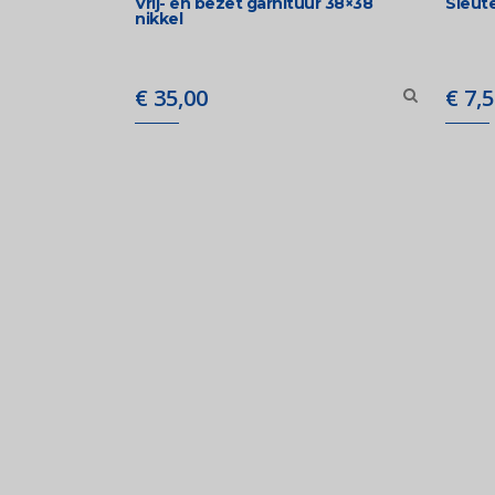
Vrij- en bezet garnituur 38×38
Sleute
nikkel
€
35,00
€
7,5