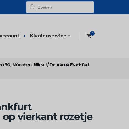
Producten
zoeken
0
 account
Klantenservice
en 30
,
München
,
Nikkel
/
Deurkruk Frankfurt
ankfurt
 op vierkant rozetje