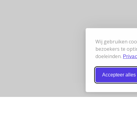
Wij gebruiken coo
bezoekers te opti
doeleinden.
Privac
Accepteer alles
 werken samen
Bereikbaarheid
t