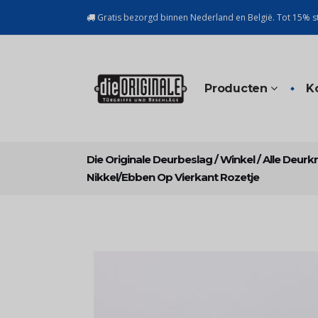
Gratis bezorgd binnen Nederland en België. Tot 15% st
Producten
K
Die Originale Deurbeslag
/
Winkel
/
Alle Deurk
Nikkel/ebben Op Vierkant Rozetje