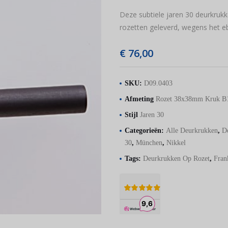
Deze subtiele jaren 30 deurkrukk
rozetten geleverd, wegens het e
€
76,00
SKU:
D09.0403
Afmeting
Rozet 38x38mm Kruk 
Stijl
Jaren 30
Categorieën:
Alle Deurkrukken
,
D
30
,
München
,
Nikkel
Tags:
Deurkrukken Op Rozet
,
Fran