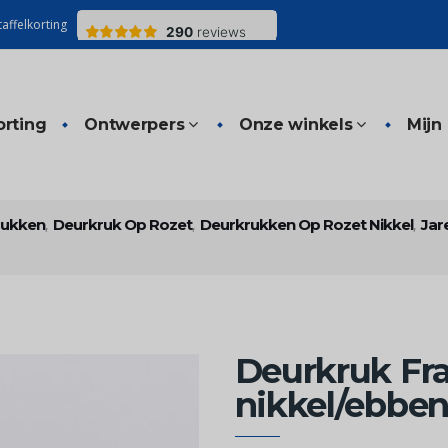
affelkorting
orting
Ontwerpers
Onze winkels
Mijn
rukken
,
Deurkruk Op Rozet
,
Deurkrukken Op Rozet Nikkel
,
Jar
Deurkruk Fr
nikkel/ebben