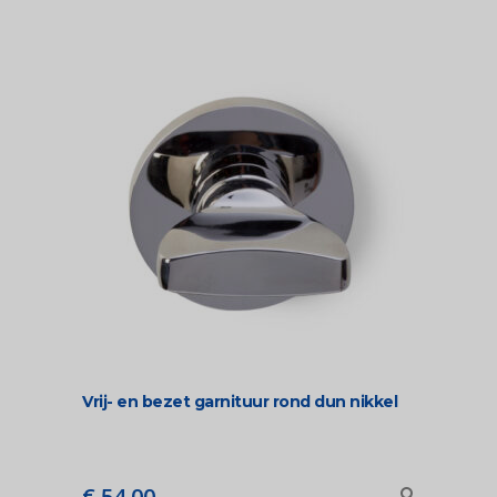
€ 24,00
Vrij- en bezet garnituur rond dun nikkel
€
54,00