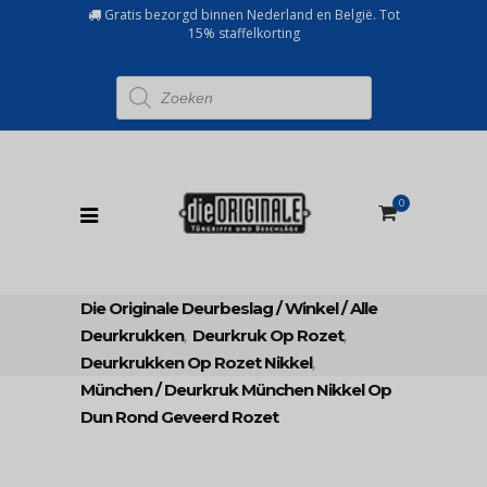
Gratis bezorgd binnen Nederland en België. Tot
15% staffelkorting
Producten
zoeken
0
Die Originale Deurbeslag
/
Winkel
/
Alle
Deurkrukken
,
Deurkruk Op Rozet
,
Deurkrukken Op Rozet Nikkel
,
München
/
Deurkruk München Nikkel Op
Dun Rond Geveerd Rozet