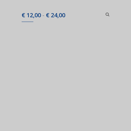
Prijsklasse:
€
12,00
-
€
24,00
€ 12,00
tot
€ 24,00