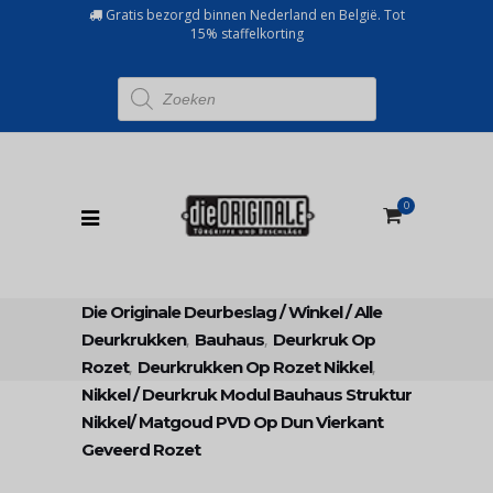
Gratis bezorgd binnen Nederland en België. Tot
15% staffelkorting
Producten
zoeken
0
Die Originale Deurbeslag
/
Winkel
/
Alle
Deurkrukken
,
Bauhaus
,
Deurkruk Op
Rozet
,
Deurkrukken Op Rozet Nikkel
,
Nikkel
/
Deurkruk Modul Bauhaus Struktur
Nikkel/ Matgoud PVD Op Dun Vierkant
Geveerd Rozet