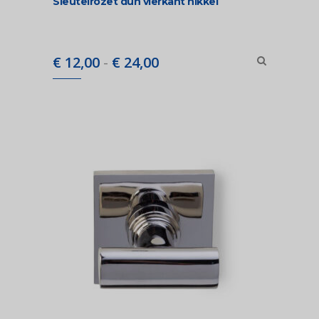
Sleutelrozet dun vierkant nikkel
Prijsklasse:
€
12,00
-
€
24,00
€ 12,00
tot
€ 24,00