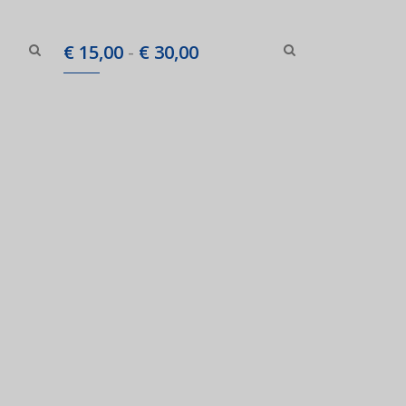
asse:
Prijsklasse:
€
15,00
-
€
30,00
0
€ 15,00
tot
0
€ 30,00