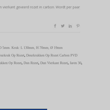
 vierkant geveerd rozet in carbon. Wordt per paar
D 5mm. Kruk: L 130mm, H 70mm, Ø 19mm
eurkruk Op Rozet
,
Deurkrukken Op Rozet Carbon PVD
ukken Op Rozet
,
Dun Rozet
,
Dun Vierkant Rozet
,
Jaren 30
,