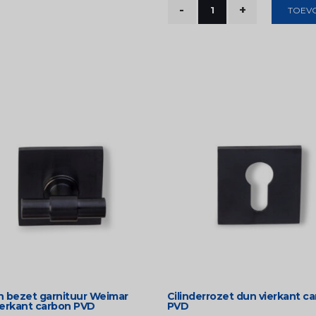
TOEV
en bezet garnituur Weimar
Cilinderrozet dun vierkant c
ierkant carbon PVD
PVD