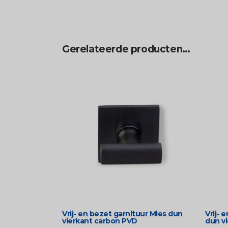
Gerelateerde producten…
Vrij- en bezet garnituur Mies dun
Vrij- 
vierkant carbon PVD
dun v