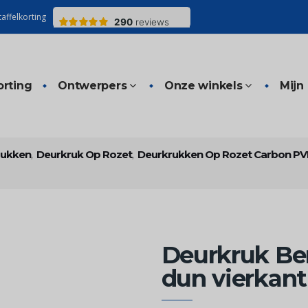
affelkorting
orting
Ontwerpers
Onze winkels
Mijn
rukken
,
Deurkruk Op Rozet
,
Deurkrukken Op Rozet Carbon P
Deurkruk Be
dun vierkant