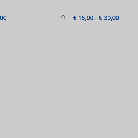
Prijskl
00
€
15,00
-
€
30,00
€ 15,0
tot
€ 30,0