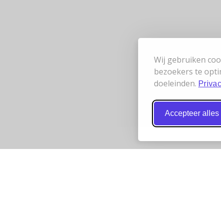
Wij gebruiken coo
bezoekers te opti
doeleinden.
Privac
Accepteer alles
 werken samen
Bereikbaarheid
t
Wij zijn telefonisch bereikbaar va