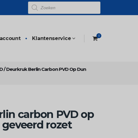
Producten
zoeken
0
 account
Klantenservice
VD
/
Deurkruk Berlin Carbon PVD Op Dun
rlin carbon PVD op
 geveerd rozet