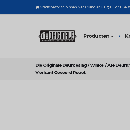
Gratis bezorgd binnen Nederland en België. Tot 15% st
Producten
K
Die Originale Deurbeslag
/
Winkel
/
Alle Deurk
Vierkant Geveerd Rozet