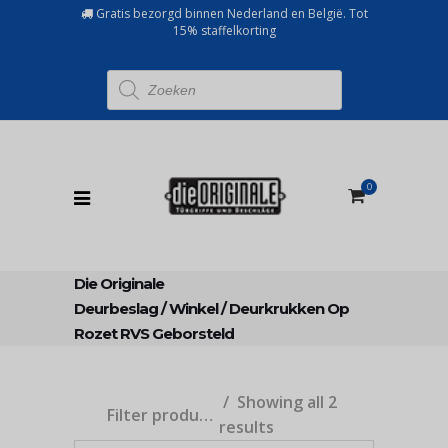
Gratis bezorgd binnen Nederland en België. Tot
15% staffelkorting
Producten
zoeken
0
Die Originale
Deurbeslag
/
Winkel
/
Deurkrukken Op
Rozet RVS Geborsteld
Showing all 2
Filter producten
results