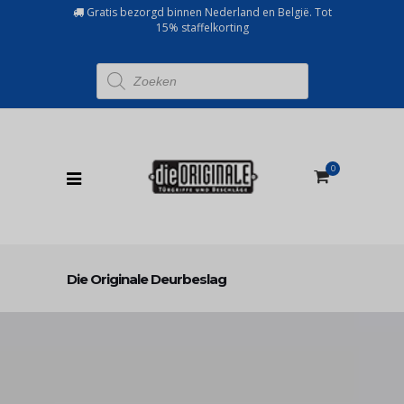
Gratis bezorgd binnen Nederland en België. Tot
15% staffelkorting
Producten
zoeken
0
Die Originale Deurbeslag