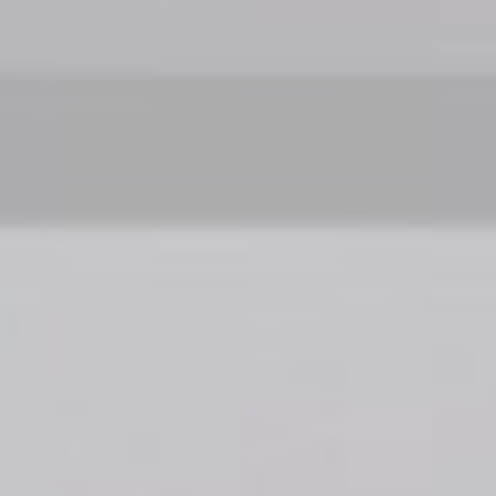
De mooiste
tijdloze modellen
Gebaseerd op de Bauhaus stijl
Leer meer over Bauhaus