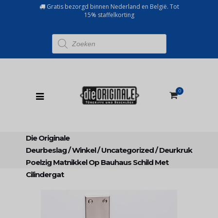
Gratis bezorgd binnen Nederland en België. Tot
15% staffelkorting
Producten
zoeken
0
Die Originale
Deurbeslag
/
Winkel
/
Uncategorized
/
Deurkruk
Poelzig Matnikkel Op Bauhaus Schild Met
Cilindergat