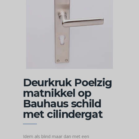
Deurkruk Poelzig
matnikkel op
Bauhaus schild
met cilindergat
Idem als blind maar dan met een