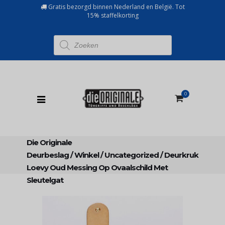
Gratis bezorgd binnen Nederland en België. Tot
15% staffelkorting
Producten
zoeken
0
Die Originale
Deurbeslag
/
Winkel
/
Uncategorized
/
Deurkruk
Loevy Oud Messing Op Ovaalschild Met
Sleutelgat