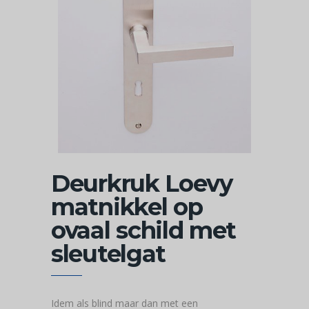
Deurkruk Loevy
matnikkel op
ovaal schild met
sleutelgat
Idem als blind maar dan met een