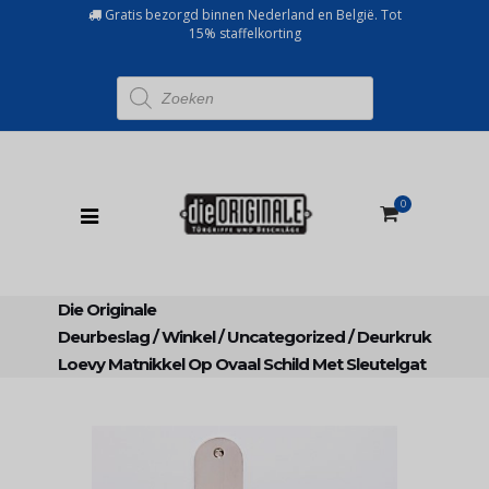
Gratis bezorgd binnen Nederland en België. Tot
15% staffelkorting
Producten
zoeken
0
Die Originale
Deurbeslag
/
Winkel
/
Uncategorized
/
Deurkruk
Loevy Matnikkel Op Ovaal Schild Met Sleutelgat