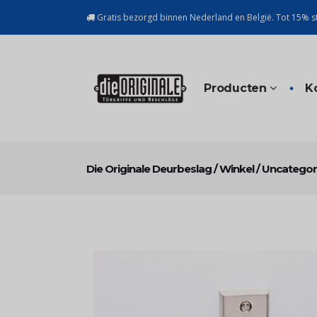
Gratis bezorgd binnen Nederland en België. Tot 15% st
Producten
K
Die Originale Deurbeslag
/
Winkel
/
Uncategor