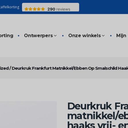
affelkorting
orting
Ontwerpers
Onze winkels
Mijn
ized
/
Deurkruk Frankfurt Matnikkel/ebben Op Smalschild Haaks 
Deurkruk Fr
matnikkel/e
haaks vrij- e