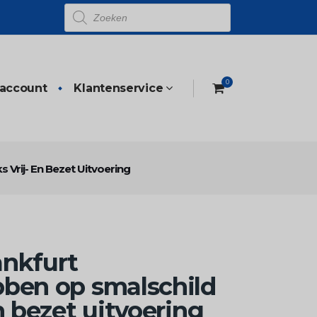
Producten
zoeken
0
 account
Klantenservice
Vrij- En Bezet Uitvoering
ankfurt
bben op smalschild
n bezet uitvoering