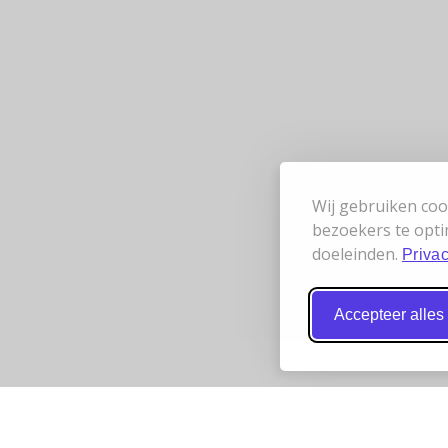
Wij gebruiken coo
bezoekers te opti
doeleinden.
Privac
Accepteer alles