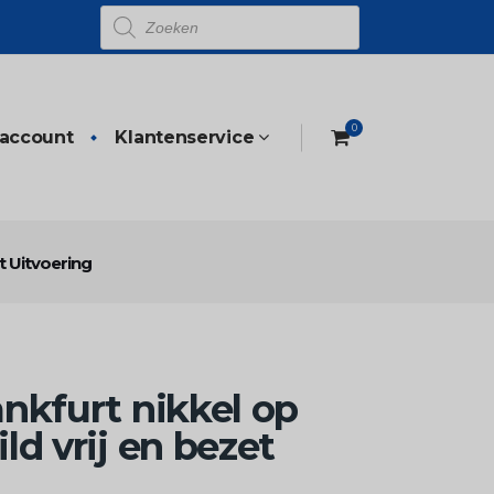
Producten
zoeken
0
 account
Klantenservice
t Uitvoering
nkfurt nikkel op
ld vrij en bezet