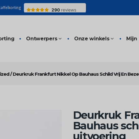
affelkorting
orting
Ontwerpers
Onze winkels
Mijn
ized
/
Deurkruk Frankfurt Nikkel Op Bauhaus Schild Vrij En Beze
Deurkruk Fra
Bauhaus schi
uitvoering