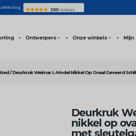
affelkorting
orting
Ontwerpers
Onze winkels
Mijn
ized
/
Deurkruk Weimar L-Model Nikkel Op Ovaal Geveerd Schil
Deurkruk We
nikkel op ov
met sleutelg