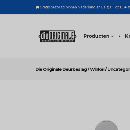
Gratis bezorgd binnen Nederland en België. Tot 15% st
Producten
K
Die Originale Deurbeslag
/
Winkel
/
Uncategor