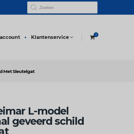
Producten
zoeken
0
 account
Klantenservice
d Met Sleutelgat
imar L-model
aal geveerd schild
at