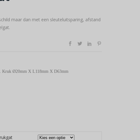
schild maar dan met een sleuteluitsparing, afstand
lgat.
m. Kruk Ø20mm X L118mm X D63mm
krukgat