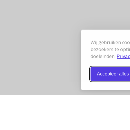
Wij gebruiken coo
bezoekers te opti
doeleinden.
Privac
Accepteer alles
 werken samen
Bereikbaarheid