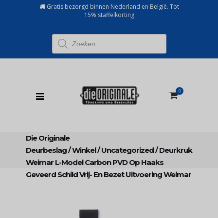
Gratis bezorgd binnen Nederland en België. Tot
15% staffelkorting
Producten
zoeken
0
Die Originale
Deurbeslag
/
Winkel
/
Uncategorized
/
Deurkruk
Weimar L-Model Carbon PVD Op Haaks
Geveerd Schild Vrij- En Bezet Uitvoering Weimar