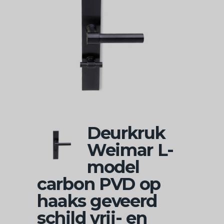
Deurkruk
Weimar L-
model
carbon PVD op
haaks geveerd
schild vrij- en