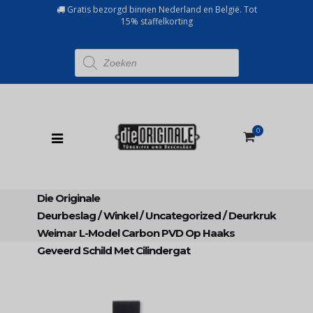
Gratis bezorgd binnen Nederland en België. Tot
15% staffelkorting
Producten
zoeken
0
Die Originale
Deurbeslag
/
Winkel
/
Uncategorized
/
Deurkruk
Weimar L-Model Carbon PVD Op Haaks
Geveerd Schild Met Cilindergat