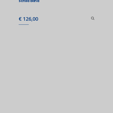
schild blind
€
126,00