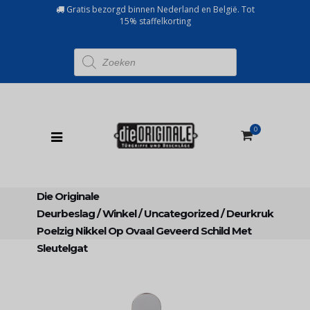
Gratis bezorgd binnen Nederland en België. Tot
15% staffelkorting
Producten
zoeken
0
Die Originale
Deurbeslag
/
Winkel
/
Uncategorized
/
Deurkruk
Poelzig Nikkel Op Ovaal Geveerd Schild Met
Sleutelgat