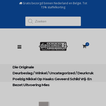
Gratis bezorgd binnen Nederland en België. Tot
15% staffelkorting
Producten
zoeken
0
Die Originale
Deurbeslag
/
Winkel
/
Uncategorized
/
Deurkruk
Poelzig Nikkel Op Haaks Geveerd Schild Vrij- En
Bezet Uitvoering Mies