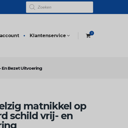
Producten
zoeken
0
 account
Klantenservice
- En Bezet Uitvoering
lzig matnikkel op
 schild vrij- en
ring