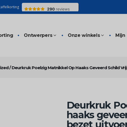
affelkorting
orting
Ontwerpers
Onze winkels
Mijn
ized
/
Deurkruk Poelzig Matnikkel Op Haaks Geveerd Schild Vrij
Deurkruk Poe
haaks geveerd
bezet uitvoe