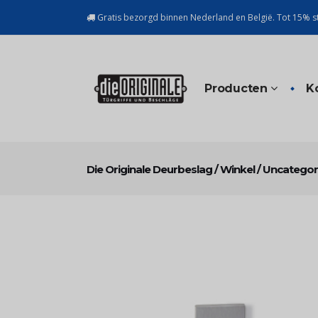
Gratis bezorgd binnen Nederland en België. Tot 15% st
Producten
K
Die Originale Deurbeslag
/
Winkel
/
Uncategor