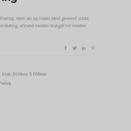
elzig. Idem als op haaks blind geveerd schild,
rsluiting, afstand midden krukgat tot midden
m. Kruk: B110mm X D50mm
oelzig