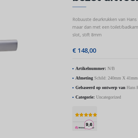
Robuuste deurkrukken van Hans Po
maar dan met een toilet/badkame
slot, stift 8mm
€
148,00
Artikelnummer:
N/B
Afmeting
Schild: 240mm X 41m
Gebaseerd op ontwerp van
Hans P
Categorie:
Uncategorized