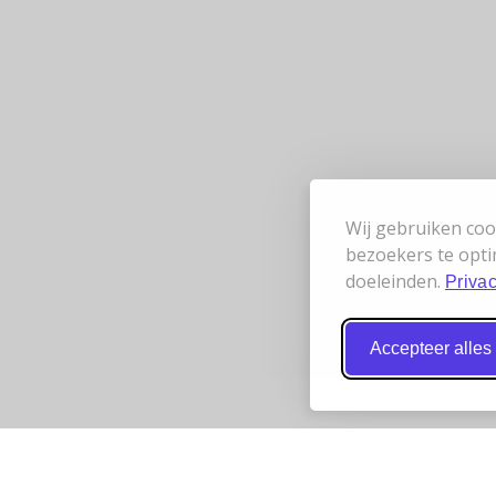
Wij gebruiken coo
bezoekers te opti
doeleinden.
Privac
Accepteer alles