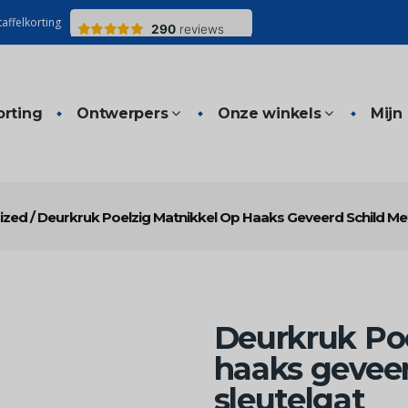
affelkorting
orting
Ontwerpers
Onze winkels
Mijn
ized
/
Deurkruk Poelzig Matnikkel Op Haaks Geveerd Schild Met
Deurkruk Poe
haaks geveer
sleutelgat