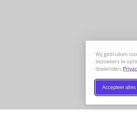
Wij gebruiken coo
bezoekers te opti
doeleinden.
Privac
Accepteer alles