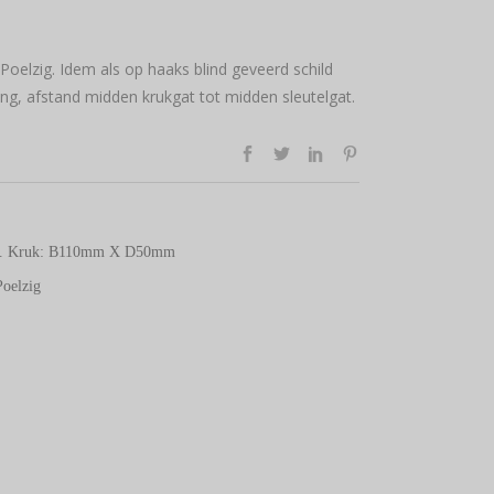
oelzig. Idem als op haaks blind geveerd schild
ng, afstand midden krukgat tot midden sleutelgat.
m. Kruk: B110mm X D50mm
oelzig