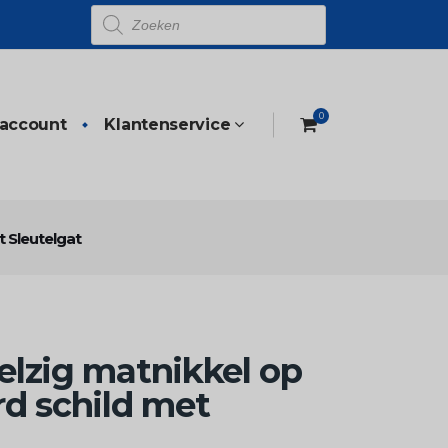
Producten
zoeken
0
 account
Klantenservice
 Sleutelgat
lzig matnikkel op
d schild met