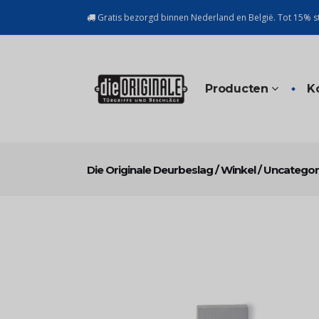
Gratis bezorgd binnen Nederland en België. Tot 15% st
Producten
K
Die Originale Deurbeslag
/
Winkel
/
Uncategor