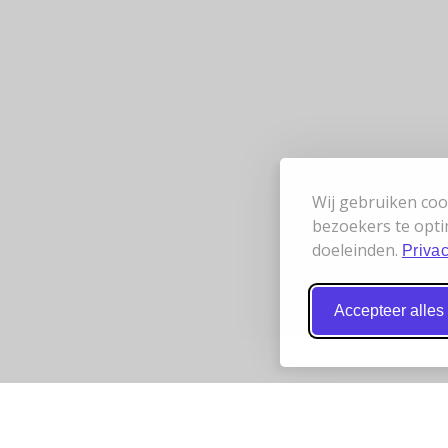
Wij gebruiken coo
bezoekers te opti
doeleinden.
Privac
Accepteer alles