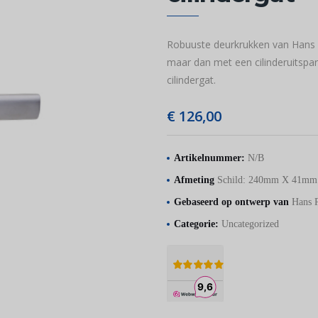
Robuuste deurkrukken van Hans P
maar dan met een cilinderuitspa
cilindergat.
€
126,00
Artikelnummer:
N/B
Afmeting
Schild: 240mm X 41m
Gebaseerd op ontwerp van
Hans P
Categorie:
Uncategorized