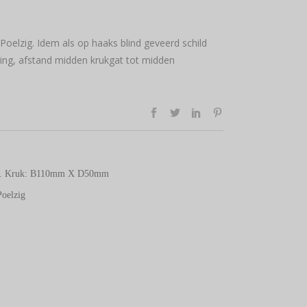
oelzig. Idem als op haaks blind geveerd schild
ring, afstand midden krukgat tot midden
m. Kruk: B110mm X D50mm
oelzig