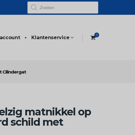
Producten
zoeken
0
 account
Klantenservice
 Cilindergat
lzig matnikkel op
d schild met