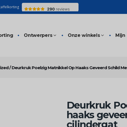
affelkorting
orting
Ontwerpers
Onze winkels
Mijn
ized
/
Deurkruk Poelzig Matnikkel Op Haaks Geveerd Schild Met
Deurkruk Poe
haaks geveer
cilindergat