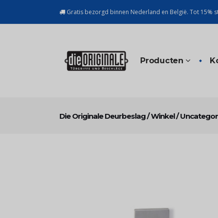
Gratis bezorgd binnen Nederland en België. Tot 15% st
Producten
K
Die Originale Deurbeslag
/
Winkel
/
Uncategor