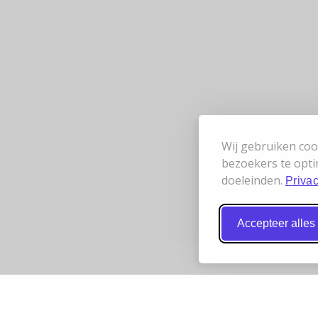
Wij gebruiken coo
bezoekers te opti
doeleinden.
Privac
Accepteer alles