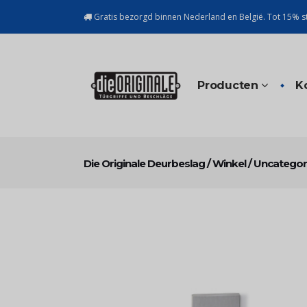
Gratis bezorgd binnen Nederland en België. Tot 15% st
Producten
K
Die Originale Deurbeslag
/
Winkel
/
Uncategor