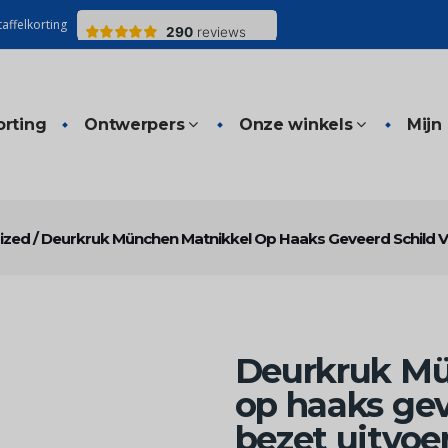
affelkorting
orting
Ontwerpers
Onze winkels
Mijn
ized
/
Deurkruk München Matnikkel Op Haaks Geveerd Schild Vri
Deurkruk Mü
op haaks geve
bezet uitvoe