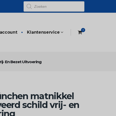
Producten
zoeken
0
 account
Klantenservice
j- En Bezet Uitvoering
nchen matnikkel
erd schild vrij- en
ring