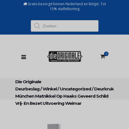
Gratis bezorgd binnen Nederland en België. Tot
15% staffelkorting
Producten
zoeken
0
Die Originale
Deurbeslag
/
Winkel
/
Uncategorized
/
Deurkruk
München Matnikkel Op Haaks Geveerd Schild
Vrij- En Bezet Uitvoering Weimar