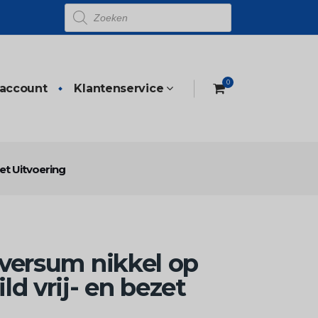
Producten
zoeken
0
 account
Klantenservice
et Uitvoering
versum nikkel op
d vrij- en bezet