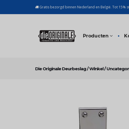
Gratis bezorgd binnen Nederland en België. Tot 15% st
Producten
K
Die Originale Deurbeslag
/
Winkel
/
Uncategor