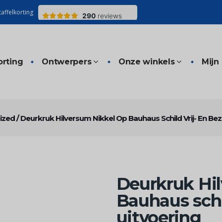
affelkorting
orting
Ontwerpers
Onze winkels
Mijn
ized
/
Deurkruk Hilversum Nikkel Op Bauhaus Schild Vrij- En Bez
Deurkruk Hil
Bauhaus schil
uitvoering