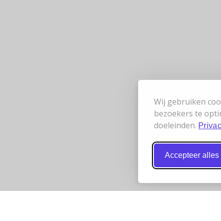
Wij gebruiken coo
bezoekers te opti
doeleinden.
Privac
Accepteer alles