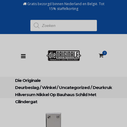
Gratis bezorgd binnen Nederland en België. Tot
15% staffelkorting
Producten
zoeken
0
Die Originale
Deurbeslag
/
Winkel
/
Uncategorized
/
Deurkruk
Hilversum Nikkel Op Bauhaus Schild Met
Cilindergat