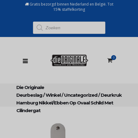
Gratis bezorgd binnen Nederland en België. Tot
15% staffelkorting
Producten
zoeken
0
Die Originale
Deurbeslag
/
Winkel
/
Uncategorized
/
Deurkruk
Hamburg Nikkel/ebben Op Ovaal Schild Met
Cilindergat