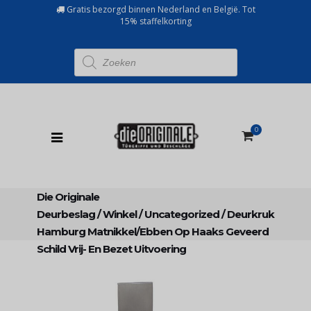
Gratis bezorgd binnen Nederland en België. Tot
15% staffelkorting
Producten
zoeken
0
Die Originale
Deurbeslag
/
Winkel
/
Uncategorized
/
Deurkruk
Hamburg Matnikkel/ebben Op Haaks Geveerd
Schild Vrij- En Bezet Uitvoering