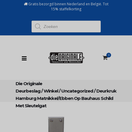
Gratis bezorgd binnen Nederland en België. Tot
15% staffelkorting
Producten
zoeken
0
Die Originale
Deurbeslag
/
Winkel
/
Uncategorized
/
Deurkruk
Hamburg Matnikkel/ebben Op Bauhaus Schild
Met Sleutelgat