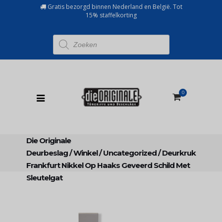
Gratis bezorgd binnen Nederland en België. Tot
15% staffelkorting
Producten
zoeken
0
Die Originale
Deurbeslag
/
Winkel
/
Uncategorized
/
Deurkruk
Frankfurt Nikkel Op Haaks Geveerd Schild Met
Sleutelgat