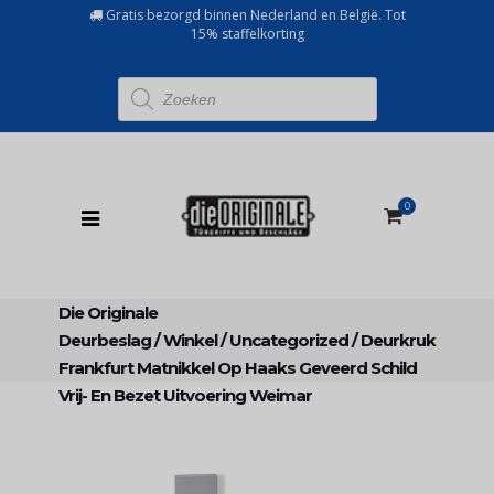
Gratis bezorgd binnen Nederland en België. Tot
15% staffelkorting
Producten
zoeken
0
Die Originale
Deurbeslag
/
Winkel
/
Uncategorized
/
Deurkruk
Frankfurt Matnikkel Op Haaks Geveerd Schild
Vrij- En Bezet Uitvoering Weimar