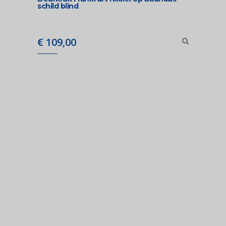
schild blind
€
109,00