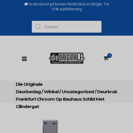
Gratis bezorgd binnen Nederland en België. Tot
15% staffelkorting
Producten
zoeken
0
Die Originale
Deurbeslag
/
Winkel
/
Uncategorized
/
Deurkruk
Frankfurt Chroom Op Bauhaus Schild Met
Cilindergat