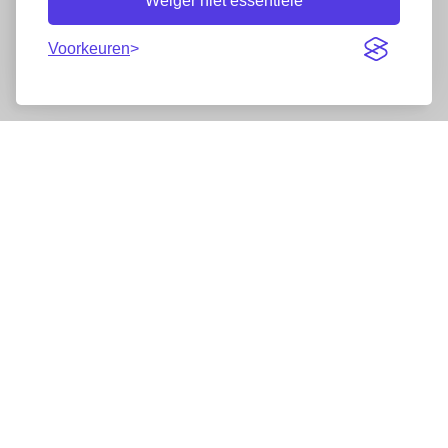
Weiger niet essentiële
Voorkeuren
Nieuwsbrief
Wij werken samen met