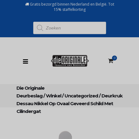
Gratis bezorgd binnen Nederland en België. Tot
15% staffelkorting
Producten
zoeken
0
Die Originale
Deurbeslag
/
Winkel
/
Uncategorized
/
Deurkruk
Dessau Nikkel Op Ovaal Geveerd Schild Met
Cilindergat