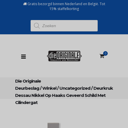
Gratis bezorgd binnen Nederland en België. Tot
15% staffelkorting
Producten
zoeken
0
Die Originale
Deurbeslag
/
Winkel
/
Uncategorized
/
Deurkruk
Dessau Nikkel Op Haaks Geveerd Schild Met
Cilindergat