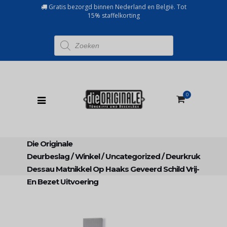
Gratis bezorgd binnen Nederland en België. Tot
15% staffelkorting
Producten
zoeken
0
Die Originale
Deurbeslag
/
Winkel
/
Uncategorized
/
Deurkruk
Dessau Matnikkel Op Haaks Geveerd Schild Vrij-
En Bezet Uitvoering