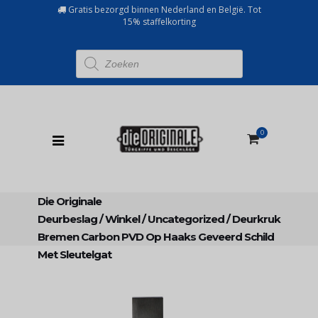
Gratis bezorgd binnen Nederland en België. Tot
15% staffelkorting
Producten
zoeken
0
Die Originale
Deurbeslag
/
Winkel
/
Uncategorized
/
Deurkruk
Bremen Carbon PVD Op Haaks Geveerd Schild
Met Sleutelgat