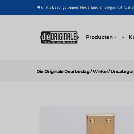
Gratis bezorgd binnen Nederland en België. Tot 15% st
Producten
K
Die Originale Deurbeslag
/
Winkel
/
Uncategor