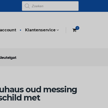
Producten
zoeken
0
 account
Klantenservice
leutelgat
uhaus oud messing
schild met