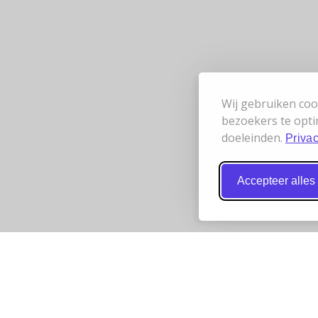
Wij gebruiken coo
bezoekers te opti
doeleinden.
Privac
Accepteer alles
 werken samen
Bereikbaarheid