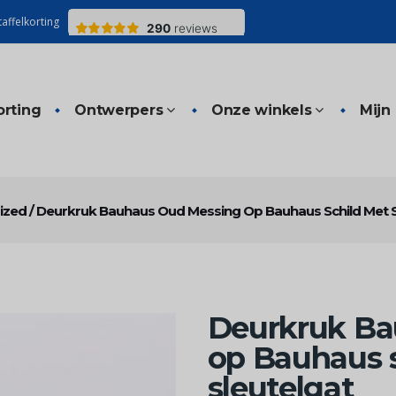
affelkorting
orting
Ontwerpers
Onze winkels
Mijn
ized
/
Deurkruk Bauhaus Oud Messing Op Bauhaus Schild Met S
Deurkruk Ba
op Bauhaus 
sleutelgat