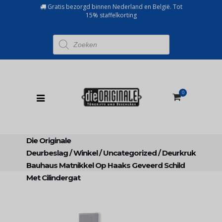
Gratis bezorgd binnen Nederland en België. Tot
15% staffelkorting
Producten
zoeken
0
Die Originale
Deurbeslag
/
Winkel
/
Uncategorized
/
Deurkruk
Bauhaus Matnikkel Op Haaks Geveerd Schild
Met Cilindergat