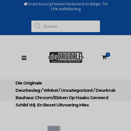
Gratis bezorgd binnen Nederland en België. Tot
15% staffelkorting
Producten
zoeken
0
Die Originale
Deurbeslag
/
Winkel
/
Uncategorized
/
Deurkruk
Bauhaus Chroom/ebben Op Haaks Geveerd
Schild Vrij- En Bezet Uitvoering Mies