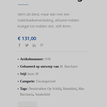
Idem als blind, maar dan met een
toilet/badkamersluiting, afstand midden
krukgat tot midden slot, stift 8mm.
€
131,00
Artikelnummer:
N/B
Gebaseerd op ontwerp van
M. Burchartz
Stijl
Jaren 30
Categorie:
Uncategorized
Tags:
Deurkrukken Op Schild
,
Matnikkel
,
Max
Burchartz
,
Smalschild