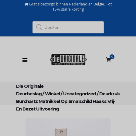
Gratis bezorgd binnen Nederland en België. Tot
15% staffelkorting
Producten
zoeken
0
Die Originale
Deurbeslag
/
Winkel
/
Uncategorized
/
Deurkruk
Burchartz Matnikkel Op Smalschild Haaks Vrij-
En Bezet Uitvoering