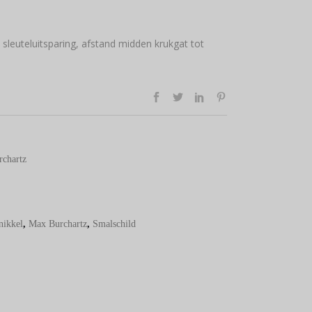
sleuteluitsparing, afstand midden krukgat tot
rchartz
nikkel
,
Max Burchartz
,
Smalschild