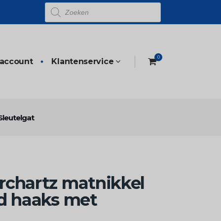
Producten
zoeken
0
 account
Klantenservice
Sleutelgat
rchartz matnikkel
ld haaks met