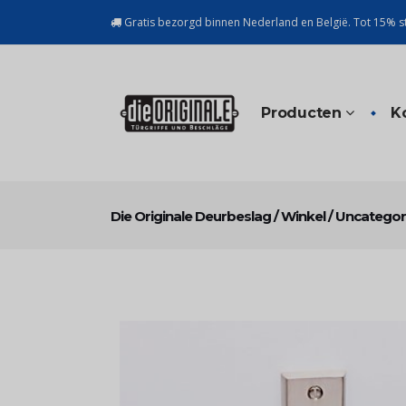
Gratis bezorgd binnen Nederland en België. Tot 15% st
Producten
K
Die Originale Deurbeslag
/
Winkel
/
Uncategor