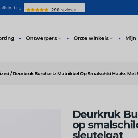
affelkorting
orting
Ontwerpers
Onze winkels
Mijn
ized
/
Deurkruk Burchartz Matnikkel Op Smalschild Haaks Met 
Deurkruk Bu
op smalschi
sleutelgat