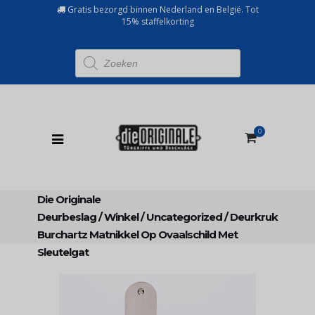
Gratis bezorgd binnen Nederland en België. Tot
15% staffelkorting
Producten
zoeken
0
Die Originale
Deurbeslag
/
Winkel
/
Uncategorized
/
Deurkruk
Burchartz Matnikkel Op Ovaalschild Met
Sleutelgat