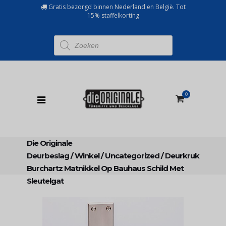
Gratis bezorgd binnen Nederland en België. Tot
15% staffelkorting
Producten
zoeken
0
Die Originale
Deurbeslag
/
Winkel
/
Uncategorized
/
Deurkruk
Burchartz Matnikkel Op Bauhaus Schild Met
Sleutelgat