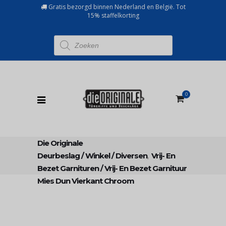
Gratis bezorgd binnen Nederland en België. Tot
15% staffelkorting
Producten
zoeken
0
Die Originale
Deurbeslag
/
Winkel
/
Diversen
,
Vrij- En
Bezet Garnituren
/
Vrij- En Bezet Garnituur
Mies Dun Vierkant Chroom