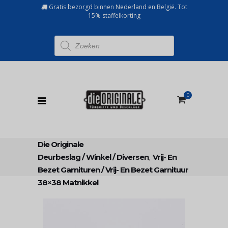
Gratis bezorgd binnen Nederland en België. Tot
15% staffelkorting
Producten
zoeken
0
Die Originale
Deurbeslag
/
Winkel
/
Diversen
,
Vrij- En
Bezet Garnituren
/
Vrij- En Bezet Garnituur
38×38 Matnikkel