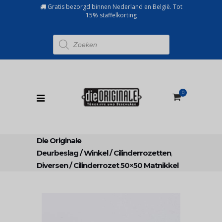
Gratis bezorgd binnen Nederland en België. Tot
15% staffelkorting
Producten
zoeken
0
Die Originale
Deurbeslag
/
Winkel
/
Cilinderrozetten
,
Diversen
/
Cilinderrozet 50×50 Matnikkel